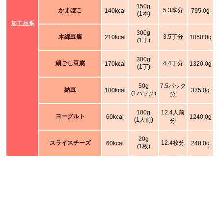
150g
かまぼこ
5.3本分
140kcal
795.0g
(1本)
加工品系
300g
木綿豆腐
3.5丁分
210kcal
1050.0g
(1丁)
300g
絹ごし豆腐
4.4丁分
170kcal
1320.0g
(1丁)
50g
7.5パック
納豆
100kcal
375.0g
(1パック)
分
100g
12.4人前
ヨーグルト
60kcal
1240.0g
(1人前)
分
20g
スライスチーズ
12.4枚分
60kcal
248.0g
(1枚)