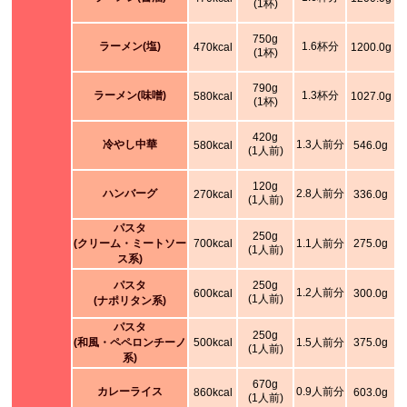
(1杯)
750g
ラーメン(塩)
1.6杯分
470kcal
1200.0g
(1杯)
790g
ラーメン(味噌)
1.3杯分
580kcal
1027.0g
(1杯)
420g
冷やし中華
1.3人前分
580kcal
546.0g
(1人前)
120g
ハンバーグ
2.8人前分
270kcal
336.0g
(1人前)
パスタ
250g
(クリーム・ミートソー
700kcal
1.1人前分
275.0g
(1人前)
ス系)
パスタ
250g
1.2人前分
600kcal
300.0g
(1人前)
(ナポリタン系)
パスタ
250g
(和風・ペペロンチーノ
500kcal
1.5人前分
375.0g
(1人前)
系)
670g
カレーライス
0.9人前分
860kcal
603.0g
(1人前)