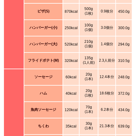
500g
ピザ(S)
0.9枚分
870kcal
450.0g
(1枚)
100g
ハンバーガー(小)
3.0個分
250kcal
300.0g
(1個)
210g
ハンバーガー(大)
1.4個分
520kcal
294.0g
(1個)
135g
フライドポテト(M)
2.3人前分
320kcal
310.5g
(1人前)
20g
ソーセージ
12.4本分
60kcal
248.0g
(1本)
20g
ハム
18.6枚分
40kcal
372.0g
(1枚)
70g
魚肉ソーセージ
6.2本分
120kcal
434.0g
(1本)
30g
ちくわ
21.3本分
35kcal
639.0g
(1本)