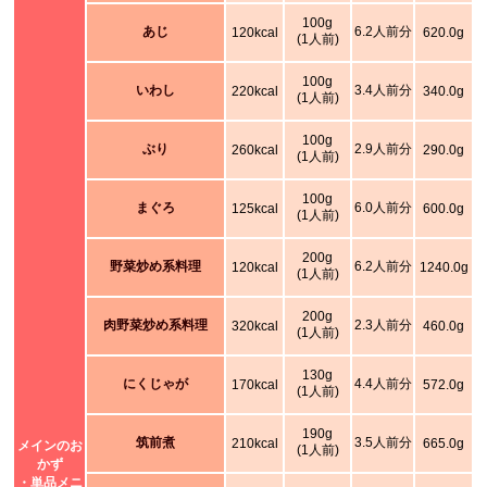
100g
あじ
6.2人前分
120kcal
620.0g
(1人前)
100g
いわし
3.4人前分
220kcal
340.0g
(1人前)
100g
ぶり
2.9人前分
260kcal
290.0g
(1人前)
100g
まぐろ
6.0人前分
125kcal
600.0g
(1人前)
200g
野菜炒め系料理
6.2人前分
120kcal
1240.0g
(1人前)
200g
肉野菜炒め系料理
2.3人前分
320kcal
460.0g
(1人前)
130g
にくじゃが
4.4人前分
170kcal
572.0g
(1人前)
190g
筑前煮
3.5人前分
210kcal
665.0g
メインのお
(1人前)
かず
・単品メニ