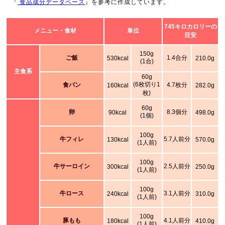
『
食品成分データベース
』を参考に作成しています。
745キロカロリーの
メニュー・食材
単位
目安
150g
ご飯
1.4合分
530kcal
210.0g
(1合)
主食系
60g
(6枚切り1
食パン
4.7枚分
160kcal
282.0g
枚)
60g
卵
8.3個分
90kcal
498.0g
(1個)
100g
牛フィレ
5.7人前分
130kcal
570.0g
(1人前)
100g
牛サーロイン
2.5人前分
300kcal
250.0g
(1人前)
100g
牛ロース
3.1人前分
240kcal
310.0g
(1人前)
100g
豚もも
4.1人前分
180kcal
410.0g
(1人前)