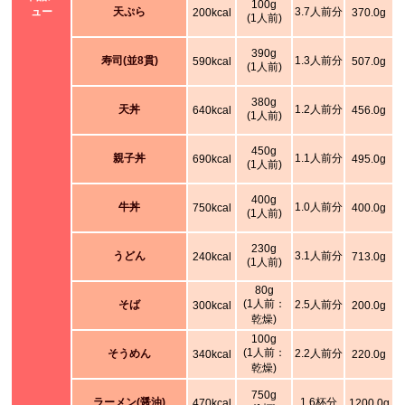
100g
ュー
天ぷら
3.7人前分
200kcal
370.0g
(1人前)
390g
寿司(並8貫)
1.3人前分
590kcal
507.0g
(1人前)
380g
天丼
1.2人前分
640kcal
456.0g
(1人前)
450g
親子丼
1.1人前分
690kcal
495.0g
(1人前)
400g
牛丼
1.0人前分
750kcal
400.0g
(1人前)
230g
うどん
3.1人前分
240kcal
713.0g
(1人前)
80g
(1人前：
そば
2.5人前分
300kcal
200.0g
乾燥)
100g
(1人前：
そうめん
2.2人前分
340kcal
220.0g
乾燥)
750g
ラーメン(醤油)
1.6杯分
470kcal
1200.0g