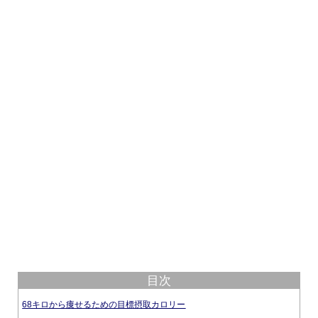
目次
68キロから痩せるための目標摂取カロリー