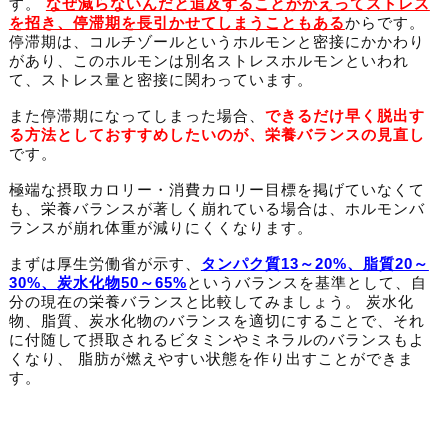
す。
なぜ減らないんだと追及することがかえってストレス
を招き、停滞期を長引かせてしまうこともある
からです。
停滞期は、コルチゾールというホルモンと密接にかかわり
があり、このホルモンは別名ストレスホルモンといわれ
て、ストレス量と密接に関わっています。
また停滞期になってしまった場合、
できるだけ早く脱出す
る方法としておすすめしたいのが、栄養バランスの見直し
です。
極端な摂取カロリー・消費カロリー目標を掲げていなくて
も、栄養バランスが著しく崩れている場合は、ホルモンバ
ランスが崩れ体重が減りにくくなります。
まずは厚生労働省が示す、
タンパク質13～20%、脂質20～
30%、炭水化物50～65%
というバランスを基準として、自
分の現在の栄養バランスと比較してみましょう。 炭水化
物、脂質、炭水化物のバランスを適切にすることで、それ
に付随して摂取されるビタミンやミネラルのバランスもよ
くなり、 脂肪が燃えやすい状態を作り出すことができま
す。