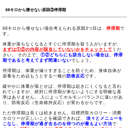
68キロから痩せない原因③停滞期
68キロから痩せない場合考えられる原因3つ目は、
停滞期
で
す。
体重が落ちなくなるとすぐに停滞期を疑う人がいますが、
まずは①②の内容が該当していないかをチェックして
くだ
さい。 その上で、
①②どちらにも該当しない場合は、停滞
期であると考えてまず間違いない
でしょう。
停滞期は、体重が減りすぎることを防ぐため、身体自体が
栄養をため込もうとする一種の
防衛反応
です。
緩やかに体重が落とせば、停滞期は起きにくくなると言わ
れていますが、絶対に停滞期が来ないようにする明確な基
準はありません。 人によってホルモンバランスに違いがあ
り、防衛反応（生命維持反応）が変わるからです。
ただ停滞期は長くは続きません。目標摂取カロリー・消費
カロリーが正しいことを確認できれば、
淡々とメニューを
こなし、停滞期が過ぎ去るのを待つのが最もよい方法
で