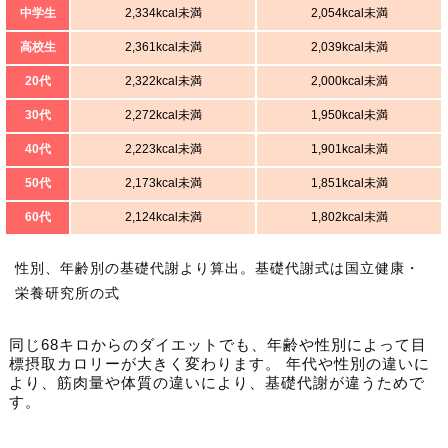
中学生
2,334kcal未満
2,054kcal未満
高校生
2,361kcal未満
2,039kcal未満
20代
2,322kcal未満
2,000kcal未満
30代
2,272kcal未満
1,950kcal未満
40代
2,223kcal未満
1,901kcal未満
50代
2,173kcal未満
1,851kcal未満
60代
2,124kcal未満
1,802kcal未満
性別、年齢別の基礎代謝より算出。基礎代謝式は国立健康・
栄養研究所の式
同じ68キロからのダイエットでも、年齢や性別によって目
標摂取カロリーが大きく変わります。 年代や性別の違いに
より、筋肉量や体質の違いにより、基礎代謝が違うためで
す。