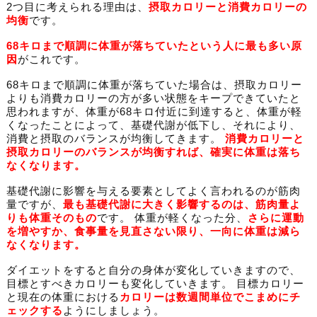
2つ目に考えられる理由は、
摂取カロリーと消費カロリーの
均衡
です。
68キロまで順調に体重が落ちていたという人に最も多い原
因
がこれです。
68キロまで順調に体重が落ちていた場合は、摂取カロリー
よりも消費カロリーの方が多い状態をキープできていたと
思われますが、体重が68キロ付近に到達すると、体重が軽
くなったことによって、基礎代謝が低下し、それにより、
消費と摂取のバランスが均衡してきます。
消費カロリーと
摂取カロリーのバランスが均衡すれば、確実に体重は落ち
なくなります。
基礎代謝に影響を与える要素としてよく言われるのが筋肉
量ですが、
最も基礎代謝に大きく影響するのは、筋肉量よ
りも体重そのもの
です。 体重が軽くなった分、
さらに運動
を増やすか、食事量を見直さない限り、一向に体重は減ら
なくなります。
ダイエットをすると自分の身体が変化していきますので、
目標とすべきカロリーも変化していきます。 目標カロリー
と現在の体重における
カロリーは数週間単位でこまめにチ
ェックする
ようにしましょう。