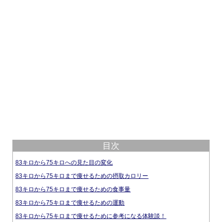
目次
83キロから75キロへの見た目の変化
83キロから75キロまで痩せるための摂取カロリー
83キロから75キロまで痩せるための食事量
83キロから75キロまで痩せるための運動
83キロから75キロまで痩せるために参考になる体験談！