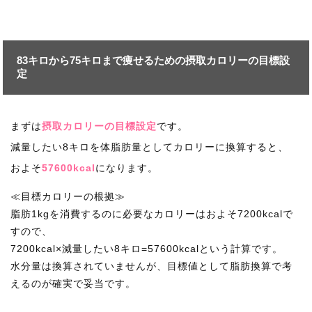
83キロから75キロまで痩せるための摂取カロリーの目標設
定
まずは
摂取カロリーの目標設定
です。
減量したい8キロを体脂肪量としてカロリーに換算すると、
およそ
57600kcal
になります。
≪目標カロリーの根拠≫
脂肪1kgを消費するのに必要なカロリーはおよそ7200kcalで
すので、
7200kcal×減量したい8キロ=57600kcalという計算です。
水分量は換算されていませんが、目標値として脂肪換算で考
えるのが確実で妥当です。