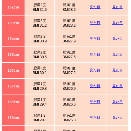
肥満2度
肥満1度
見た目
見た目
162cm
BMI 31.6
BMI28.6
肥満2度
肥満1度
見た目
見た目
163cm
BMI 31.2
BMI28.2
肥満2度
肥満1度
見た目
見た目
164cm
BMI 30.9
BMI27.9
肥満2度
肥満1度
見た目
見た目
165cm
BMI 30.5
BMI27.5
肥満2度
肥満1度
見た目
見た目
166cm
BMI 30.1
BMI27.2
肥満1度
肥満1度
見た目
見た目
167cm
BMI 29.8
BMI26.9
肥満1度
肥満1度
見た目
見た目
168cm
BMI 29.4
BMI26.6
肥満1度
肥満1度
見た目
見た目
169cm
BMI 29.1
BMI26.3