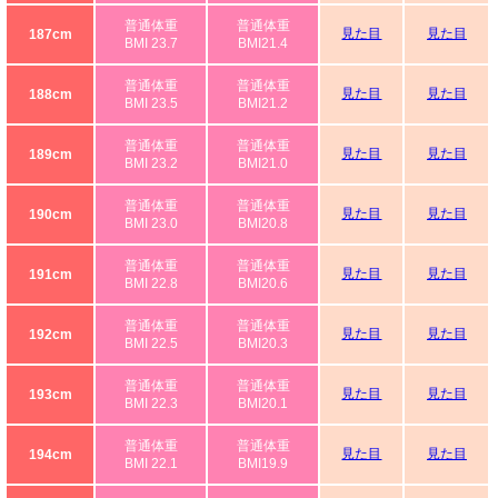
普通体重
普通体重
見た目
見た目
187cm
BMI 23.7
BMI21.4
普通体重
普通体重
見た目
見た目
188cm
BMI 23.5
BMI21.2
普通体重
普通体重
見た目
見た目
189cm
BMI 23.2
BMI21.0
普通体重
普通体重
見た目
見た目
190cm
BMI 23.0
BMI20.8
普通体重
普通体重
見た目
見た目
191cm
BMI 22.8
BMI20.6
普通体重
普通体重
見た目
見た目
192cm
BMI 22.5
BMI20.3
普通体重
普通体重
見た目
見た目
193cm
BMI 22.3
BMI20.1
普通体重
普通体重
見た目
見た目
194cm
BMI 22.1
BMI19.9