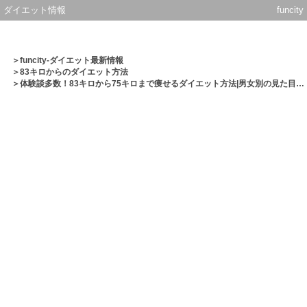
ダイエット情報
funcity
＞
funcity-ダイエット最新情報
＞
83キロからのダイエット方法
＞体験談多数！83キロから75キロまで痩せるダイエット方法|男女別の見た目の変化もわかる！