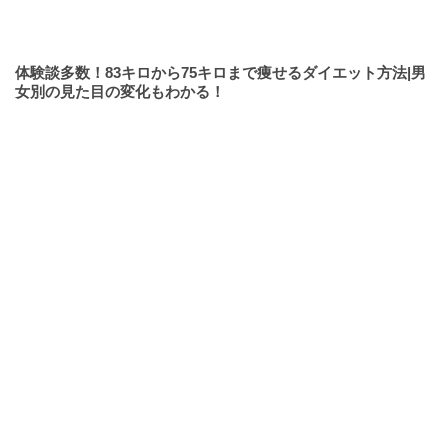
体験談多数！83キロから75キロまで痩せるダイエット方法|男
女別の見た目の変化もわかる！