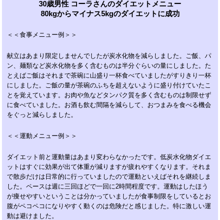
30歳男性 コーラさんのダイエットメニュー
80kgからマイナス5kgのダイエットに成功
＜＜食事メニュー例＞＞
献立はあまり限定しませんでしたが炭水化物を減らしました。ご飯、パ
ン、麺類など炭水化物を多く含むものは半分ぐらいの量にしました。た
とえばご飯はそれまで茶碗に山盛り一杯食べていましたがすりきり一杯
にしました。ご飯の量が茶碗のふちを超えないように盛り付けていたこ
とを覚えています。お肉や魚などタンパク質を多く含むものは制限せず
に食べていました。お酒も飲む間隔を減らして、おつまみを食べる機会
をぐっと減らしました。
＜＜運動メニュー例＞＞
ダイエット前と運動量はあまり変わらなかったです。低炭水化物ダイエ
ットはすぐに効果が出て体重が減りますが疲れやすくなります。それま
で散歩だけは日常的に行っていましたので運動といえばそれを継続しま
した。ペースは週に三回ほどで一回に2時間程度です。運動はしたほう
が痩せやすいということは分かっていましたが食事制限をしているとお
腹がペコペコになりやすく動くのは危険だと感じました。特に激しい運
動は避けました。