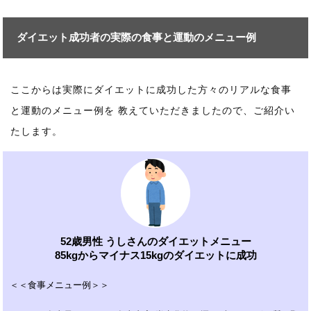
ダイエット成功者の実際の食事と運動のメニュー例
ここからは実際にダイエットに成功した方々のリアルな食事
と運動のメニュー例を 教えていただきましたので、ご紹介い
たします。
52歳男性 うしさんのダイエットメニュー
85kgからマイナス15kgのダイエットに成功
＜＜食事メニュー例＞＞