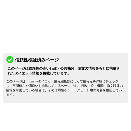
信頼性検証済みページ
このページは信頼性の高い行政・公共機関、論文の情報をもとに構成さ
れたダイエット情報を掲載しています。
このページは、funcityダイエット情報編集部によって情報元を詳細にチェック
し、不明確さや間違いを排除しているページです。 行政・公共機関、論文以外の
情報を引用している場合は、その信用性をチェックし、引用の可否を検証してい
ます。