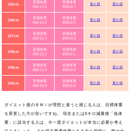
普通体重
普通体重
見た目
見た目
195cm
BMI 21.8
BMI19.7
普通体重
普通体重
見た目
見た目
196cm
BMI 21.6
BMI19.5
普通体重
普通体重
見た目
見た目
197cm
BMI 21.4
BMI19.3
普通体重
普通体重
見た目
見た目
198cm
BMI 21.2
BMI19.1
普通体重
普通体重
見た目
見た目
199cm
BMI 21.0
BMI18.9
普通体重
普通体重
見た目
見た目
200cm
BMI 20.8
BMI18.8
ダイエット後のＢＭＩが理想と違うと感じる人は、目標体重
を変更した方が良いですね。 現在または8キロ減量後「低体
重」に該当する人は、今一度ダイエットが本当に必要か考え