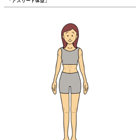
「アスリート体型」