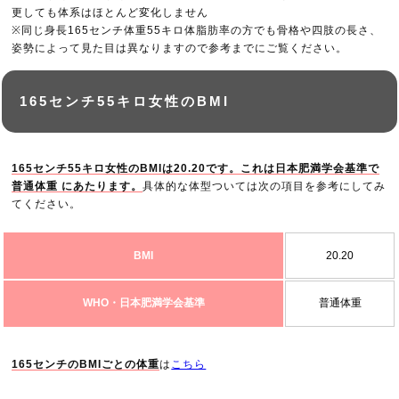
更しても体系はほとんど変化しません
※同じ身長165センチ体重55キロ体脂肪率の方でも骨格や四肢の長さ、
姿勢によって見た目は異なりますので参考までにご覧ください。
165センチ55キロ女性のBMI
165センチ55キロ女性のBMIは20.20です。これは日本肥満学会基準で
普通体重 にあたります。
具体的な体型ついては次の項目を参考にしてみ
てください。
BMI
20.20
WHO・日本肥満学会基準
普通体重
165センチのBMIごとの体重
は
こちら