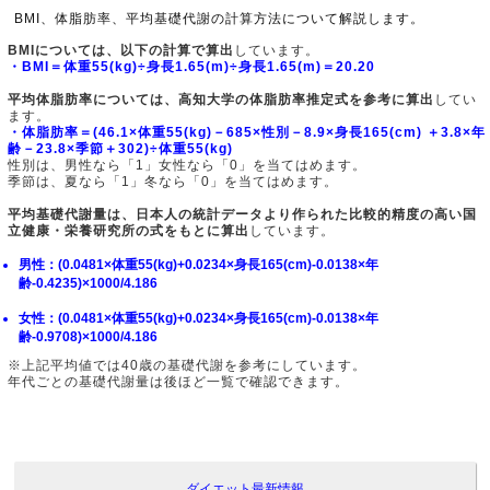
BMI、体脂肪率、平均基礎代謝の計算方法について解説します。
BMIについては、以下の計算で算出
しています。
・BMI＝体重55(kg)÷身長1.65(m)÷身長1.65(m)＝20.20
平均体脂肪率については、高知大学の体脂肪率推定式を参考に算出
してい
ます。
・体脂肪率＝(46.1×体重55(kg)－685×性別－8.9×身長165(cm) ＋3.8×年
齢－23.8×季節＋302)÷体重55(kg)
性別は、男性なら「1」女性なら「0」を当てはめます。
季節は、夏なら「1」冬なら「0」を当てはめます。
平均基礎代謝量は、日本人の統計データより作られた比較的精度の高い国
立健康・栄養研究所の式をもとに算出
しています。
男性：(0.0481×体重55(kg)+0.0234×身長165(cm)-0.0138×年
齢-0.4235)×1000/4.186
女性：(0.0481×体重55(kg)+0.0234×身長165(cm)-0.0138×年
齢-0.9708)×1000/4.186
※上記平均値では40歳の基礎代謝を参考にしています。
年代ごとの基礎代謝量は後ほど一覧で確認できます。
ダイエット最新情報