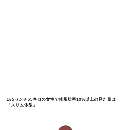
165センチ55キロの女性で体脂肪率19%以上の見た目は
「スリム体型」