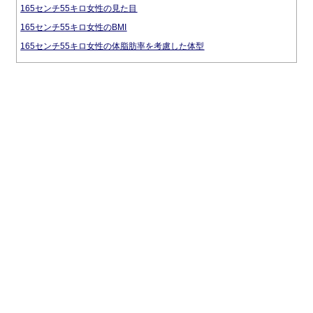
165センチ55キロ女性の見た目
165センチ55キロ女性のBMI
165センチ55キロ女性の体脂肪率を考慮した体型