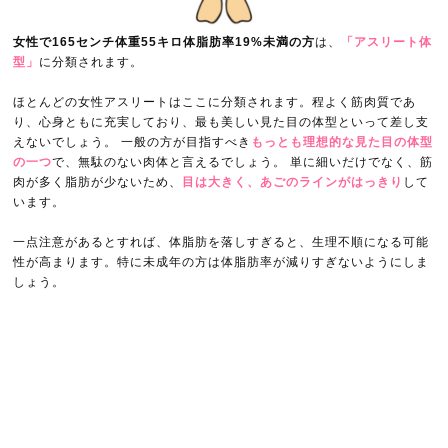
女性で165センチ体重55キロ体脂肪率19%未満の方
は、
「アスリート体
型」
に分類されます。
ほとんどの女性アスリートはここに分類されます。程よく筋肉質であ
り、心身ともに充実しており、最も美しい見た目の体型といって差し支
えないでしょう。 一般の方が目指すべき
もっとも理想的な見た目の体型
の一つ
で、無駄のない肉体と言えるでしょう。 単に細いだけでなく、筋
肉が多く脂肪が少ないため、
目は大きく、あごのラインがはっきり
して
います。
一点注意があるとすれば、体脂肪を落しすぎると、生理不順になる可能
性が高まります。特に未成年の方は体脂肪率が減りすぎないようにしま
しょう。