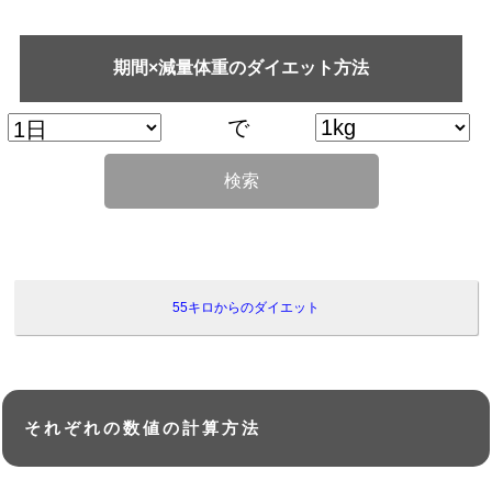
期間×減量体重のダイエット方法
で
検索
55キロからのダイエット
それぞれの数値の計算方法