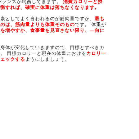
バランスが均衡してきます。
消費カロリーと摂
均衡すれば、確実に体重は落ちなくなります。
要素としてよく言われるのが筋肉量ですが、
最も
るのは、筋肉量よりも体重そのもの
です。 体重が
動を増やすか、食事量を見直さない限り、一向に
。
の身体が変化していきますので、目標とすべきカ
。 目標カロリーと現在の体重における
カロリー
チェックする
ようにしましょう。