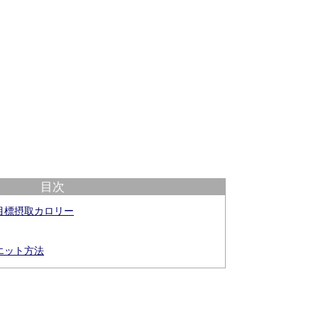
目次
目標摂取カロリー
エット方法