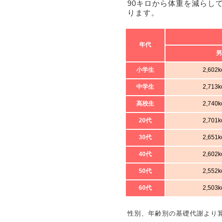
90キロから体重を減らし
ります。
年代
男
小学生
2,602
中学生
2,713
高校生
2,740
20代
2,701
30代
2,651
40代
2,602
50代
2,552
60代
2,503
性別、年齢別の基礎代謝より