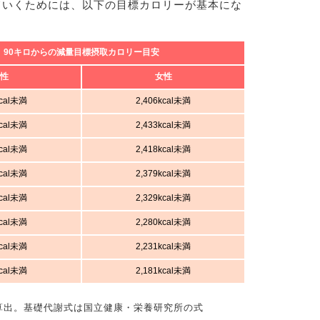
ていくためには、以下の目標カロリーが基本にな
90キロからの減量目標摂取カロリー目安
性
女性
kcal未満
2,406kcal未満
kcal未満
2,433kcal未満
kcal未満
2,418kcal未満
kcal未満
2,379kcal未満
kcal未満
2,329kcal未満
kcal未満
2,280kcal未満
kcal未満
2,231kcal未満
kcal未満
2,181kcal未満
算出。基礎代謝式は国立健康・栄養研究所の式